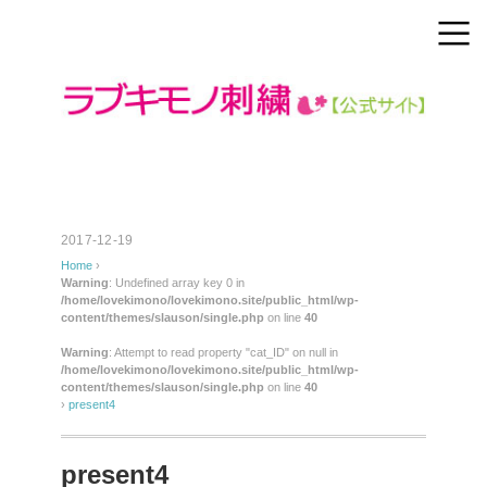
2017-12-19
Home
›
Warning
: Undefined array key 0 in
/home/lovekimono/lovekimono.site/public_html/wp-
content/themes/slauson/single.php
on line
40
Warning
: Attempt to read property "cat_ID" on null in
/home/lovekimono/lovekimono.site/public_html/wp-
content/themes/slauson/single.php
on line
40
›
present4
present4