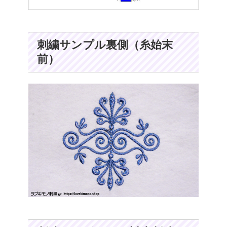
刺繍サンプル裏側（糸始末
前）