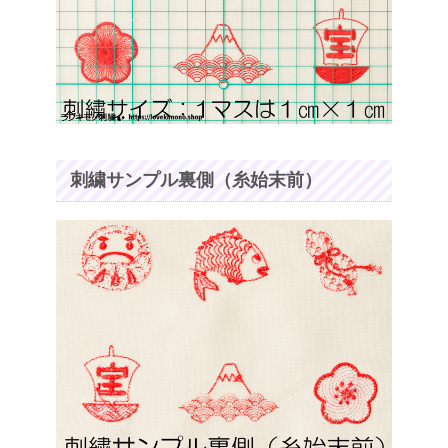
刺繍サンプル裏側（糸始末前）