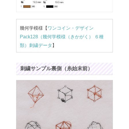
幾何学模様【
ワンコイン・デザイン
Pack128（幾何学模様（きかがく） ６種
類）刺繍データ
】
刺繍サンプル裏側（糸始末前）