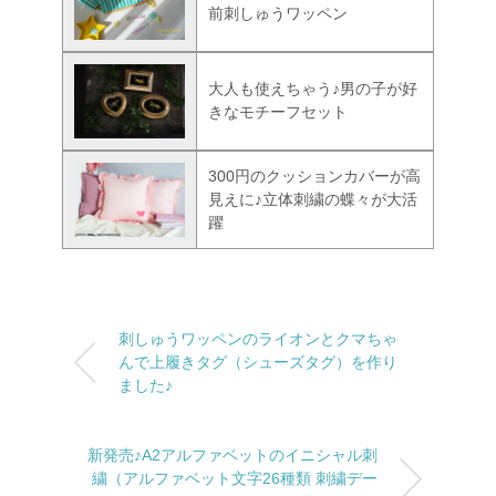
前刺しゅうワッペン
大人も使えちゃう♪男の子が好
きなモチーフセット
300円のクッションカバーが高
見えに♪立体刺繍の蝶々が大活
躍
刺しゅうワッペンのライオンとクマちゃ
んで上履きタグ（シューズタグ）を作り
ました♪
新発売♪A2アルファベットのイニシャル刺
繍（アルファベット文字26種類 刺繍デー