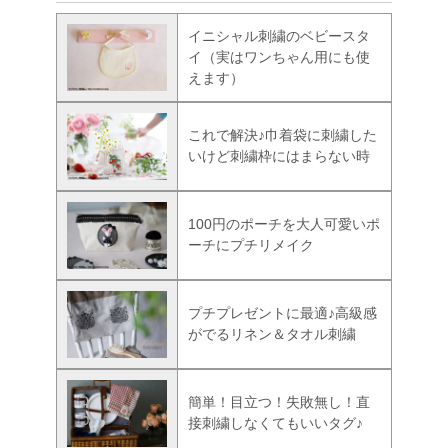
イニシャル刺繍のベビースタ
イ（実はワンちゃん用にも使
えます）
これで解決♪巾着袋に刺繍した
いけど刺繍枠にはまらない時
100円のポーチを大人可愛いポ
ーチにプチリメイク
プチプレゼントに最適♪高級感
がでるリネン＆タオル刺繍
簡単！目立つ！失敗無し！直
接刺繍しなくてもいいタグ♪