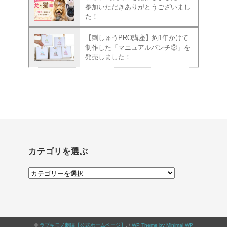
参加いただきありがとうございまし
た！
【刺しゅうPRO講座】約1年かけて
制作した「マニュアルパンチ②」を
発売しました！
カテゴリを選ぶ
カ
テ
ゴ
リ
©
ラブキモノ刺繍【公式ホームページ】
. /
WP Theme by Minimal WP