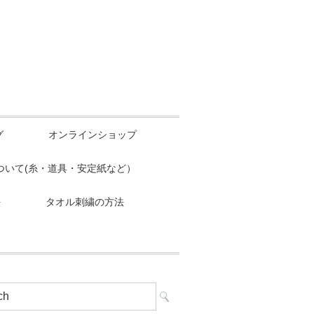
グ
オンラインショップ
ついて(糸・道具・安定紙など）
法
タオル刺繍の方法