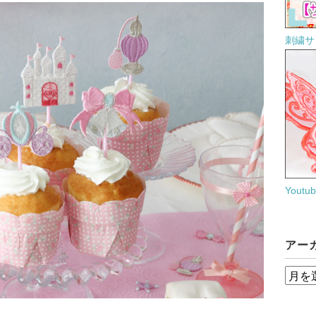
刺繍サ
Yout
アー
ア
ー