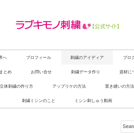
界へ
プロフィール
刺繍のアイディア
ブロ
Sまとめ
お問い合せ
刺繍データ作り
資材に
立体刺繍の作り方
アップリケの方法
置き縫いの方
刺繍ミシンのこと
ミシン刺しゅう動画