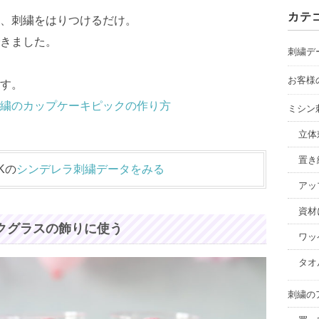
カ
カテ
、刺繍をはりつけるだけ。
イ
きました。
ブ
刺繍デ
お客様
す。
繍のカップケーキピックの作り方
ミシン
立体
置き
Kの
シンデレラ刺繍データをみる
アッ
資材
クグラスの飾りに使う
ワッ
タオ
刺繍の