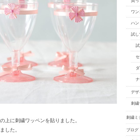
買っ
ワン
ハン
試し
試
セ
ダ
ナ
デザ
刺繍
刺繍ミ
の上に刺繍ワッペンを貼りました。
ました。
ブログ