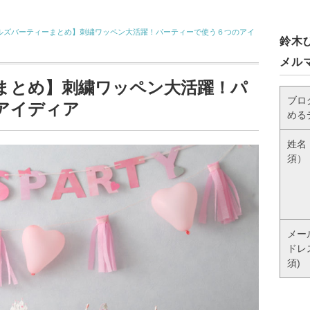
ルズバーティーまとめ】刺繍ワッペン大活躍！パーティーで使う６つのアイ
鈴木
メル
まとめ】刺繍ワッペン大活躍！パ
ブロ
アイディア
める
姓名
須）
メー
ドレ
須)