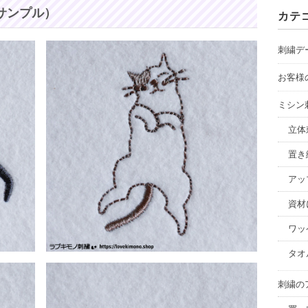
カ
サンプル）
カテ
イ
ブ
刺繍デ
お客様
ミシン
立体
置き
アッ
資材
ワッ
タオ
刺繍の