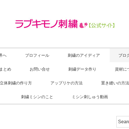
界へ
プロフィール
刺繍のアイディア
ブロ
Sまとめ
お問い合せ
刺繍データ作り
資材に
立体刺繍の作り方
アップリケの方法
置き縫いの方
刺繍ミシンのこと
ミシン刺しゅう動画