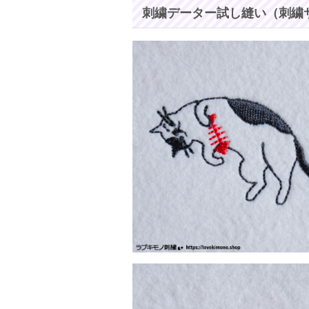
刺繍データー試し縫い（刺繍