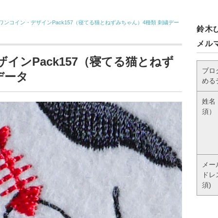
ワンコイン・デザインPack157（寝てる猫とねずみちゃん）4種類 刺繍デー
鈴木
メル
インPack157（寝てる猫とねず
ブロ
データ
める
姓名
須）
メー
ドレ
須)