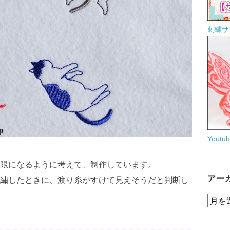
刺繍サ
Yout
限になるように考えて、制作しています。
アー
繍したときに、渡り糸がすけて見えそうだと判断し
ア
ー