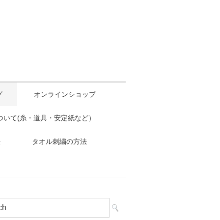
グ
オンラインショップ
ついて(糸・道具・安定紙など）
法
タオル刺繍の方法