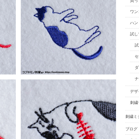
買っ
ワン
ハン
試し
試
セ
ダ
ナ
デザ
刺繍
刺繍ミ
ブログ