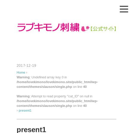
2017-12-19
Home
›
Warning
: Undefined array key 0 in
/home/lovekimono/lovekimono.site/public_html/wp-
content/themes/slauson/single.php
on line
40
Warning
: Attempt to read property "cat_ID" on null in
/home/lovekimono/lovekimono.site/public_html/wp-
content/themes/slauson/single.php
on line
40
›
present1
present1