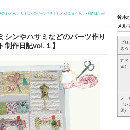
のミシンやハサミなどのパーツ作り【ミシン刺しゅうキルト制作日記vol.
鈴木
メル
ミシンやハサミなどのパーツ作り
ブロ
制作日記vol.１】
める
姓名
須）
メー
ドレ
須)