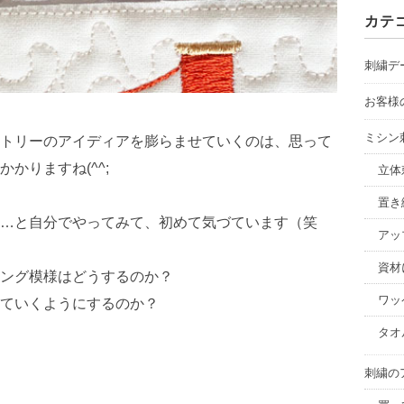
カ
カテ
イ
ブ
刺繍デ
お客様
ミシン
トリーのアイディアを膨らませていくのは、思って
かりますね(^^;
立体
置き
…と自分でやってみて、初めて気づています（笑
アッ
資材
ング模様はどうするのか？
ワッ
ていくようにするのか？
タオ
刺繍の