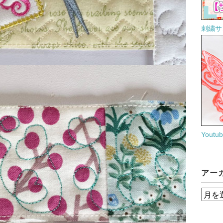
刺繍サ
Yout
アー
ア
ー