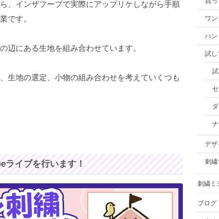
買っ
ら、インザフープで実際にアップリケしながら手順
業です。
ワン
ハン
の辺にある生地を組み合わせています。
試し
試
、生地の選定、小物の組み合わせを考えていくつも
セ
ダ
ナ
デザ
刺繍
Tubeライブを行います！
刺繍ミ
ブログ