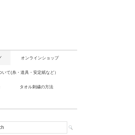
グ
オンラインショップ
ついて(糸・道具・安定紙など）
法
タオル刺繍の方法