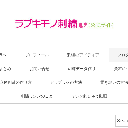
界へ
プロフィール
刺繍のアイディア
ブロ
Sまとめ
お問い合せ
刺繍データ作り
資材に
立体刺繍の作り方
アップリケの方法
置き縫いの方
刺繍ミシンのこと
ミシン刺しゅう動画