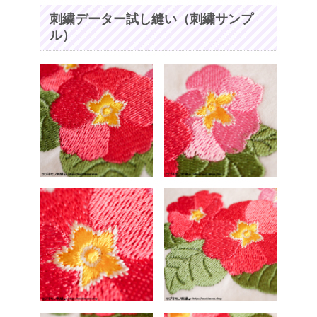
刺繍データー試し縫い（刺繍サンプ
ル）