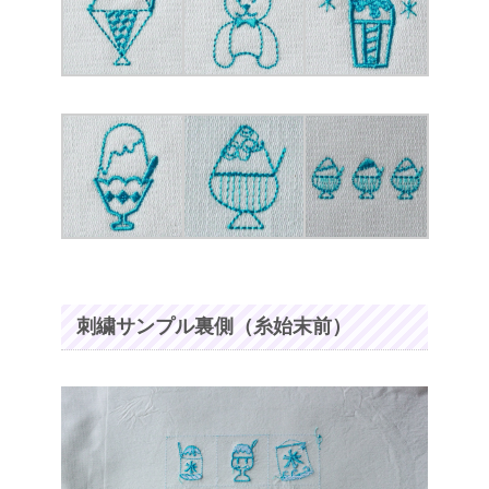
刺繍サンプル裏側（糸始末前）