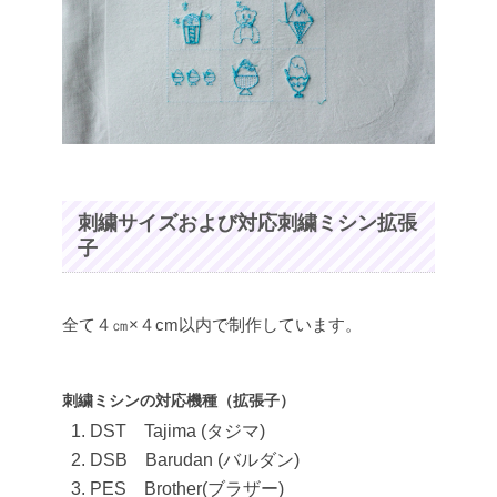
刺繍サイズおよび対応刺繍ミシン拡張
子
全て４㎝×４cm以内で制作しています。
刺繍ミシンの対応機種（拡張子）
DST Tajima (タジマ)
DSB Barudan (バルダン)
PES Brother(ブラザー)