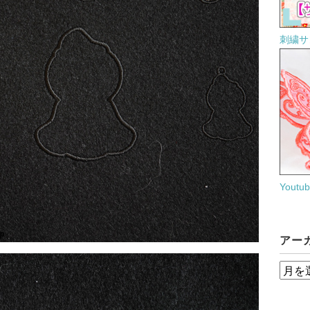
刺繍サ
Yout
アー
ア
ー