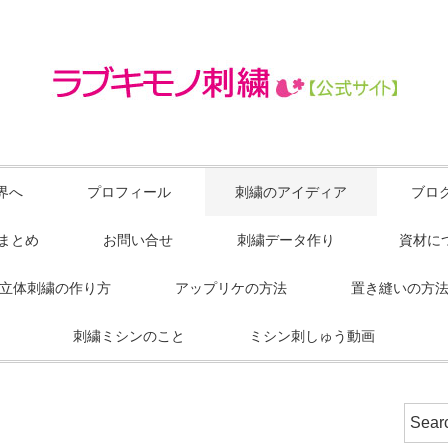
界へ
プロフィール
刺繍のアイディア
ブロ
Sまとめ
お問い合せ
刺繍データ作り
資材に
立体刺繍の作り方
アップリケの方法
置き縫いの方
刺繍ミシンのこと
ミシン刺しゅう動画