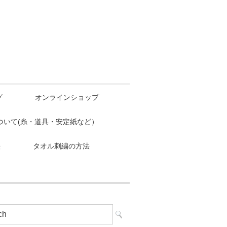
グ
オンラインショップ
ついて(糸・道具・安定紙など）
法
タオル刺繍の方法