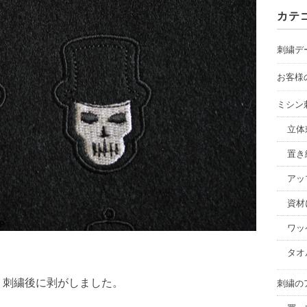
カ
カテ
イ
ブ
刺繍デ
お客様
ミシン
立体
置き
アッ
資材
ワッ
タオ
、刺繍後に剥がしました。
刺繍の