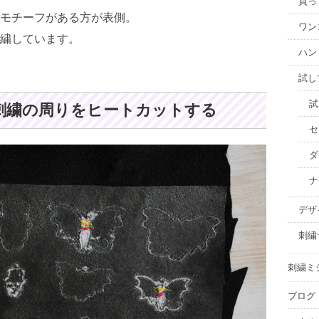
買っ
モチーフがある方が表側。
ワン
繍しています。
ハン
試し
試
刺繍の周りをヒートカットする
セ
ダ
ナ
デザ
刺繍
刺繍ミ
ブログ