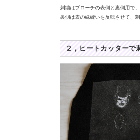
刺繍はブローチの表側と裏側用で、
裏側は表の縁縫いを反転させて、刺
２，ヒートカッターで