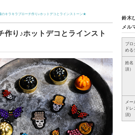
繍のキラキラブローチ作り♪ホットデコとラインストーン★
鈴木
メル
チ作り♪ホットデコとラインスト
ブロ
める
姓名
須）
メー
ドレ
須)